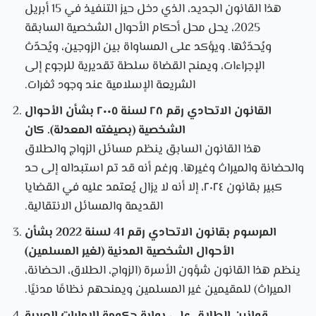
هذا القانون الجديد، الذي دخل حيز التنفيذ في 15 أبريل
2025، يحل محل أحكام الأحوال الشخصية السابقة
ويُحدّثها. ويؤكد على المساواة بين الزوجين، ويُحدّث
الإجراءات، ويمنح القضاة سلطة تقديرية للرجوع إلى
الشريعة الإسلامية عند وجود ثغرات.
القانون الاتحادي رقم ٢٨ لسنة ٢٠٠٥ بشأن الأحوال
الشخصية (بصيغته المعدلة). كان
هذا القانون السابق ينظم مسائل الزواج والطلاق
والحضانة والميراث وغيرها. ورغم أنه قد تم استبداله إلى حد
كبير بقانون ٢٠٢٤، إلا أنه لا يزال يُعتمد عليه في القضايا
القديمة والمسائل الانتقالية.
المرسوم بقانون الاتحادي رقم 41 لسنة 2022 بشأن
الأحوال الشخصية المدنية (لغير المسلمين)
ينظم هذا القانون شؤون الأسرة (الزواج، الطلاق، الحضانة،
الميراث) للمقيمين غير المسلمين ويمنحهم نظامًا مدنيًا.
قوانين الطلاق على بوابة حكومة الإمارات العربية